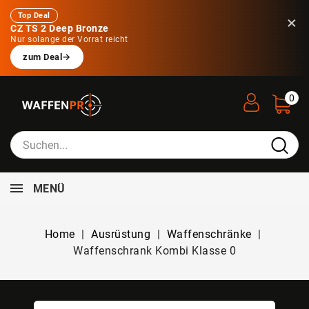
Top Deal
×
CZ TS 2 Deep Bronze
Nur solange der Vorrat reicht
zum Deal
→
0
MENÜ
Home
Ausrüstung
Waffenschränke
Waffenschrank Kombi Klasse 0