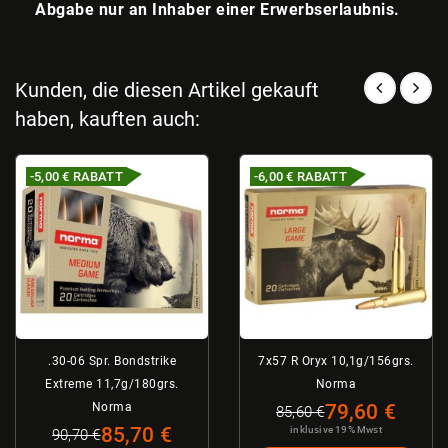
Abgabe nur an Inhaber einer Erwerbserlaubnis.
Kunden, die diesen Artikel gekauft
haben, kauften auch:
-5,00 €
RABATT
-6,00 €
RABATT
.30-06 Spr. Bondstrike
7x57 R Oryx 10,1g/156grs.
Extreme 11,7g/180grs.
Norma
Norma
79,60 €
85,60 €
85,70 €
inklusive 19% Mwst
90,70 €