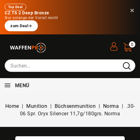
Top Deal
×
CZ TS 2 Deep Bronze
Nur solange der Vorrat reicht
zum Deal
→
0
MENÜ
Home
Munition
Büchsenmunition
Norma
.30-
06 Spr. Oryx Silencer 11,7g/180grs. Norma