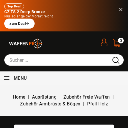
Top Deal
×
CZ TS 2 Deep Bronze
Nur solange der Vorrat reicht
zum Deal
→
0
MENÜ
Home
Ausrüstung
Zubehör Freie Waffen
Zubehör Armbrüste & Bögen
Pfeil Holz